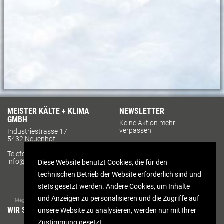
MEISTER KÄLTE + KLIMA
NEWSLETTER
GMBH
Keine Aktion mehr
verpassen
Industriestrasse 17
5432 Neuenhof
Jetzt anmelden
Telefon 056 426 64 42
info@meister-kaelte.ch
Diese Website benutzt Cookies, die für den
Sitemap
Impressum
technischen Betrieb der Website erforderlich sind und
Datenschutz
stets gesetzt werden. Andere Cookies, um Inhalte
AGB
und Anzeigen zu personalisieren und die Zugriffe auf
Megura AG Werbeagentur
WIR SIND MITGLIED IM
unsere Website zu analysieren, werden nur mit Ihrer
Zustimmung gesetzt.